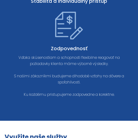
Stabilita a individuálny prístup
Zodpovednosť
Vďaka skúsenostiam a schopnosti flexibilne reagovať na
požiadavky klienta máme výborné výsledky.
S našimi zákazníkmi budujeme dlhodobé vzťahy na dôvere a
spoľahlivosti.
Ku každému pristupujeme zodpovedne a korektne.
Využite naše služby